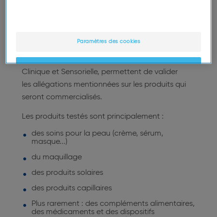
cosmétiques
Paramètres des cookies
Les études cliniques réalisées au Centre de
Recherche sur la Peau, dans le Pôle d’Expertise
OK
Clinique et Sensorielle, permettent de valider
les allégations mentionnées sur les produits qui
Uniquement les essentiels
seront commercialisés.
Les produits testés sont principalement :
des soins pour la peau (crème, sérum,
masque...)
du maquillage
des produits solaires
des produits capillaires
Plus rarement : des compléments alimentaires,
des médicaments et des dispositifs