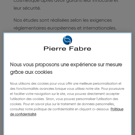
cosmétique après avoir garanti leur innocuité et
leur sécurité.
Nos études sont réalisées selon les exigences
réglementaires européennes et internationales.
En participant à nos études, vous pouvez
compléter vos revenus tout en nous aidant à
développer nos produits. Toutes nos études
donnent droit à une indemnisation, calculée en
Nous vous proposons une expérience sur mesure
fonction des contraintes imposées et au prorata
grâce aux cookies
de votre participation. Pour les mineurs de plus
Nous utilisons des cookies pour vous offrir une meilleure personnalisation et
de 12 ans, une compensation en bons cadeaux
des fonctionnalités avancées lorsque vous utilisez notre site. Pour poursuivre
et faciliter votre navigation sur le site, vous pouvez directement accepter
est prévue (aucune indemnisation financière par
l'utilisation des cookies. Sinon, vous pouvez personnaliser l'utilisation des
virement bancaire) .
cookies. Pour en savoir plus sur le traitement de données personnelles,
consultez notre politique de confidentialité en cliquant ci-dessous :
Politique
de confidentialité
Tests de produits dermo-