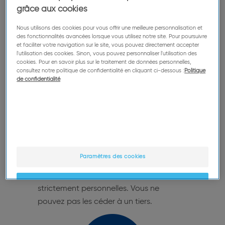
grâce aux cookies
Pour plus d'informations sur l'inscription, merci de
consulter notre page
Comment candidater ?
Nous utilisons des cookies pour vous offrir une meilleure personnalisation et
des fonctionnalités avancées lorsque vous utilisez notre site. Pour poursuivre
et faciliter votre navigation sur le site, vous pouvez directement accepter
l'utilisation des cookies. Sinon, vous pouvez personnaliser l'utilisation des
cookies. Pour en savoir plus sur le traitement de données personnelles,
consultez notre politique de confidentialité en cliquant ci-dessous :
Politique
de confidentialité
Réception d'une proposition
d'étude
Paramètres des cookies
Les propositions d'étude vous
sont transmises par mail et sont
OK
strictement personnelles. Vous ne
pouvez pas les céder à un tiers.
Uniquement les essentiels