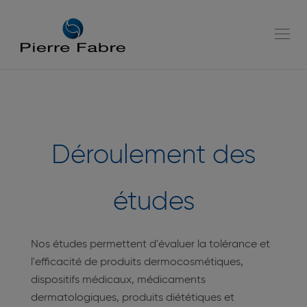
go
go
to
to
navigation
content
Tog
navi
Déroulement des
études
Nos études permettent d'évaluer la tolérance et
l'efficacité de produits dermocosmétiques,
dispositifs médicaux, médicaments
dermatologiques, produits diététiques et