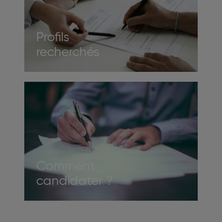
Profils
recherchés
Image
Comment
candidater ?