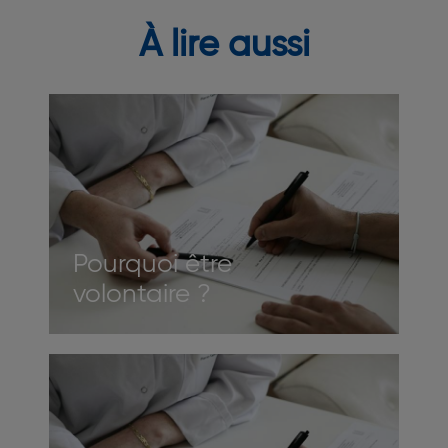
À lire aussi
Image
Pourquoi être
volontaire ?
Image